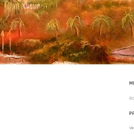
M
60
P
Ve