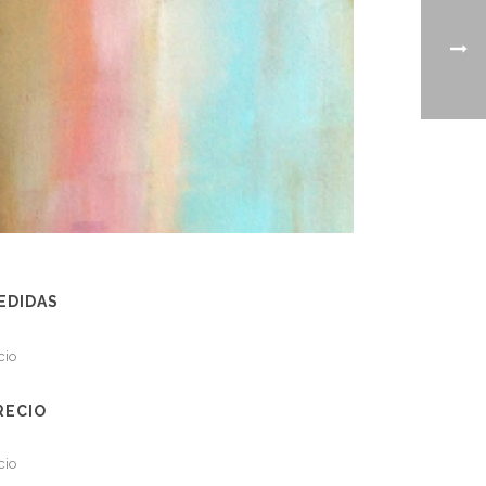
EDIDAS
cio
RECIO
cio