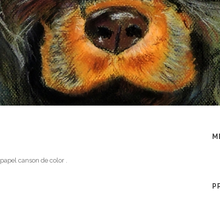
M
 papel canson de color .
P