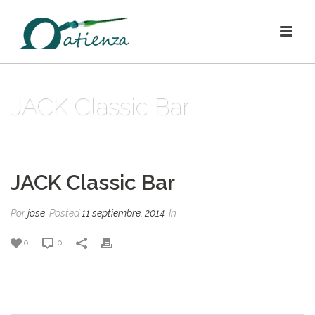
JACK Classic Bar
INICIO
/
CLIENTS
/ JACK CLASSIC BAR
JACK Classic Bar
Por
jose
Posted
11 septiembre, 2014
In
0
0