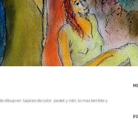
M
 dibujo en lapices de color pastel y rotri, lo mas terrible y
P